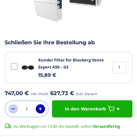
m
fang
r
dgalerie
Schließen Sie Ihre Bestellung ab
ringen
Runder Filter für Blauberg Vento
Expert A50 – G3
15,89 €
747,00 €
627,73 €
In den Warenkorb
An Werktagen vor 13:30 Uhr bestellt, sofort
Versandfertig