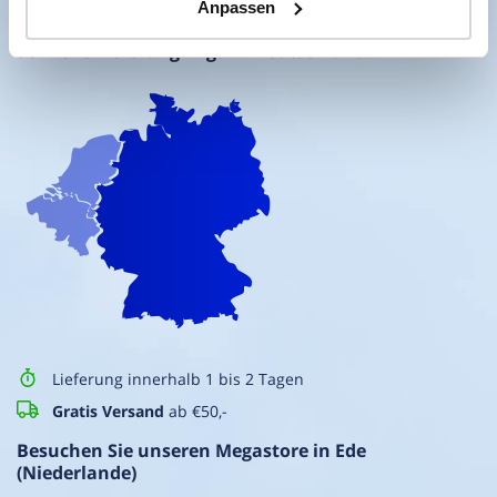
Direkte persönliche Beratung
Anpassen
Technisch notwendig (nicht abwählbar)
Präferenzen (Einstellungen zu speichern)
Schnelle Lieferung in ganz Deutschland
Statistik/Analytics (Messung der Websitenutzung)
Marketing (personalisierte Inhalte und Werbung)
Lieferung innerhalb 1 bis 2 Tagen
Gratis Versand
ab €50,-
Besuchen Sie unseren Megastore in Ede
(Niederlande)