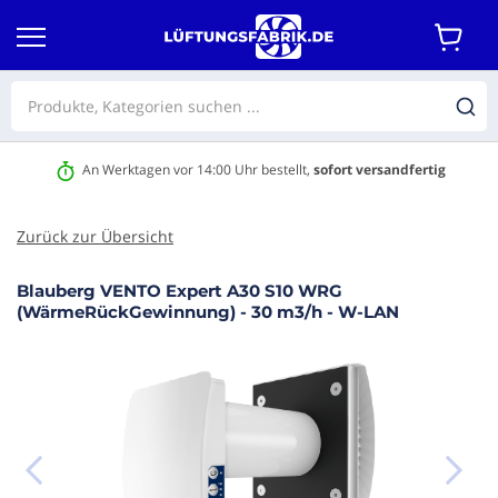
An Werktagen vor 14:00 Uhr bestellt,
sofort versandfertig
Zurück zur Übersicht
Blauberg VENTO Expert A30 S10 WRG
m Ende
(WärmeRückGewinnung) - 30 m3/h - W-LAN
r
dgalerie
ringen