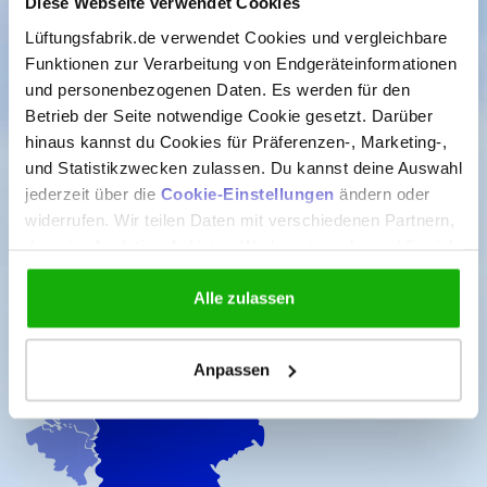
Diese Webseite verwendet Cookies
Kundenservice ist von 08:30 bis 17:00 erreichbar
Lüftungsfabrik.de verwendet Cookies und vergleichbare
Funktionen zur Verarbeitung von Endgeräteinformationen
Rufen Sie uns an +49 28 21 78 59 380
und personenbezogenen Daten. Es werden für den
Umgehend eine Antwort
Betrieb der Seite notwendige Cookie gesetzt. Darüber
hinaus kannst du Cookies für Präferenzen-, Marketing-,
Senden Sie uns eine E-Mail
und Statistikzwecken zulassen. Du kannst deine Auswahl
Antwort innerhalb eines Tages
jederzeit über die
Cookie-Einstellungen
ändern oder
widerrufen. Wir teilen Daten mit verschiedenen Partnern,
Kommen Sie in unseren Megastore
Direkte persönliche Beratung
darunter Analytics-Anbieter, Werbenetzwerke und Social-
Media-Plattformen. In unserer
Cookie-Erklärung
findest
Schnelle Lieferung in ganz Deutschland
du die vollständige Liste aller Partner sowie die jeweiligen
Alle zulassen
Speicherfristen pro Kategorie. Zur
Datenschutzerklärung
.
Anpassen
Technisch notwendig (nicht abwählbar)
Präferenzen (Einstellungen zu speichern)
Statistik/Analytics (Messung der Websitenutzung)
Marketing (personalisierte Inhalte und Werbung)