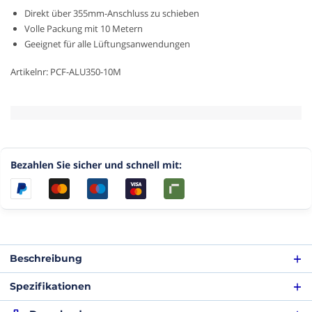
Direkt über 355mm-Anschluss zu schieben
Volle Packung mit 10 Metern
Geeignet für alle Lüftungsanwendungen
Artikelnr: PCF-ALU350-10M
Bezahlen Sie sicher und schnell mit:
Beschreibung
Flexibler Lüftungsschlauch unisoliert - Aluminium -
Spezifikationen
Ø 356mm - Länge 10 Meter
Spezifikationen