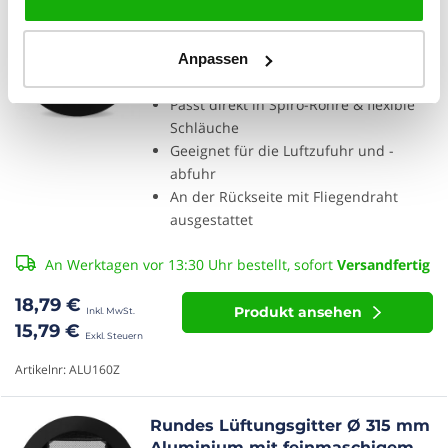
Rundes Lüftungsgitter Ø 160 mm
Speicherfristen pro Kategorie. Zur
Aluminium mit feinmaschigem
Datenschutzerklärung
.
Draht - SCHWARZ
Anpassen
Technisch notwendig (nicht abwählbar)
Geradliniges und unauffälliges Design
Präferenzen (Einstellungen zu speichern)
Passt direkt in Spiro-Rohre & flexible
Statistik/Analytics (Messung der Websitenutzung)
Schläuche
Marketing (personalisierte Inhalte und Werbung)
Geeignet für die Luftzufuhr und -
abfuhr
An der Rückseite mit Fliegendraht
ausgestattet
An Werktagen vor 13:30 Uhr bestellt, sofort
Versandfertig
18,79 €
Produkt ansehen
15,79 €
Artikelnr: ALU160Z
Rundes Lüftungsgitter Ø 315 mm
Aluminium mit feinmaschigem