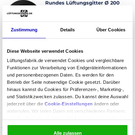
Rundes Lüftungsgitter Ø 200
mm Aluminium mit
feinmaschigem Draht -
SCHWARZ
Zustimmung
Details
Über Cookies
Geradliniges und unauffälliges Design
Passt direkt in Spiro-Rohre & flexible
Schläuche
Diese Webseite verwendet Cookies
Geeignet für die Luftzufuhr und -
abfuhr
Lüftungsfabrik.de verwendet Cookies und vergleichbare
An der Rückseite mit Fliegendraht
Funktionen zur Verarbeitung von Endgeräteinformationen
ausgestattet
und personenbezogenen Daten. Es werden für den
Betrieb der Seite notwendige Cookie gesetzt. Darüber
An Werktagen vor 13:30 Uhr bestellt, sofort
Versandfertig
hinaus kannst du Cookies für Präferenzen-, Marketing-,
und Statistikzwecken zulassen. Du kannst deine Auswahl
29,99 €
Produkt ansehen
jederzeit über die
Cookie-Einstellungen
ändern oder
25,20 €
widerrufen. Wir teilen Daten mit verschiedenen Partnern,
darunter Analytics-Anbieter, Werbenetzwerke und Social-
Artikelnr: ALU200Z
Media-Plattformen. In unserer
Cookie-Erklärung
findest
du die vollständige Liste aller Partner sowie die jeweiligen
Alle zulassen