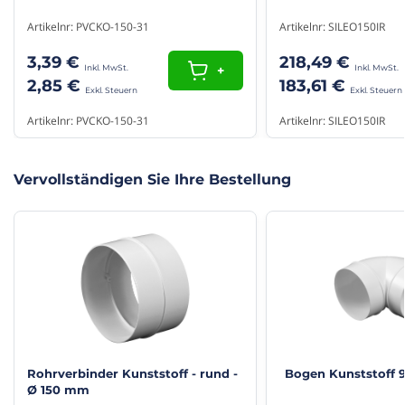
(10/10)
Kleur
Weiß
Alles wie beschrieben, gutes Preis-Leistungsverhältnis,
Artikelnr: PVCKO-150-31
Artikelnr: SILEO150IR
"Super "
gerne wieder!
Super
Jürgen
28.08.25
3,39 €
218,49 €
+
Ömer
23.06.25
2,85 €
183,61 €
(10/10)
Artikelnr: PVCKO-150-31
Artikelnr: SILEO150IR
"Super "
Super
Ömer
23.06.25
Vervollständigen Sie Ihre Bestellung
(10/10)
"Super "
Super
Ömer
23.06.25
Rohrverbinder Kunststoff - rund -
Bogen Kunststoff 
Ø 150 mm