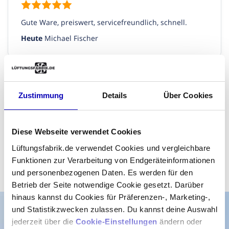
Gute Ware, preiswert, servicefreundlich, schnell.
Heute
Michael Fischer
Sehr schnelle Lieferung
Zustimmung
Details
Über Cookies
Sehr schnelle Lieferung, einwandfreie Ware.
Diese Webseite verwendet Cookies
Heute
Hans-guenter Mohr
Lüftungsfabrik.de verwendet Cookies und vergleichbare
Funktionen zur Verarbeitung von Endgeräteinformationen
Alle Bewertungen anzeigen
und personenbezogenen Daten. Es werden für den
Betrieb der Seite notwendige Cookie gesetzt. Darüber
hinaus kannst du Cookies für Präferenzen-, Marketing-,
und Statistikzwecken zulassen. Du kannst deine Auswahl
jederzeit über die
Cookie-Einstellungen
ändern oder
Benötigen Sie eine Beratung durch unsere