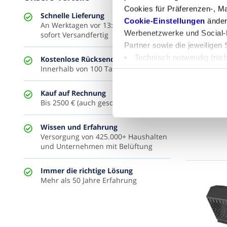
Cookies für Präferenzen-, Ma
Schnelle Lieferung
Cookie-Einstellungen
ändern
An Werktagen vor 13:30 Uhr bestellt,
Werbenetzwerke und Social-M
sofort Versandfertig
Partner sowie die jeweiligen 
Technisch notwendig (nic
Kostenlose Rücksendung
Innerhalb von 100 Tagen
Präferenzen (Einstellunge
Statistik/Analytics (Mess
Kauf auf Rechnung
Marketing (personalisiert
Bis 2500 € (auch geschäftlich)
Wissen und Erfahrung
Versorgung von 425.000+ Haushalten
und Unternehmen mit Belüftung
Immer die richtige Lösung
Mehr als 50 Jahre Erfahrung