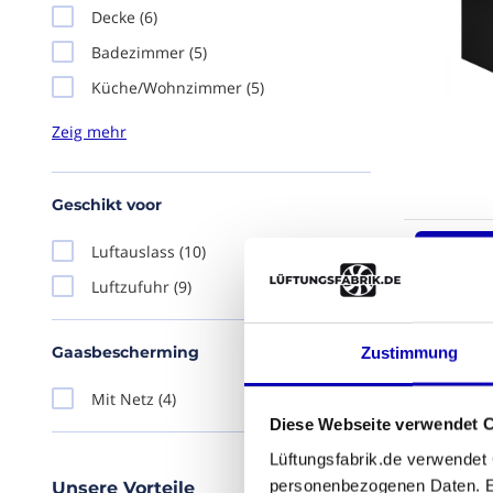
Decke
(6)
Badezimmer
(5)
Küche/Wohnzimmer
(5)
Design
(4)
Geschikt voor
Auslaufar
Luftauslass
(10)
- 18%
Luftzufuhr
(9)
Gaasbescherming
Zustimmung
Mit Netz
(4)
Diese Webseite verwendet 
Lüftungsfabrik.de verwendet
personenbezogenen Daten. Es
Unsere Vorteile