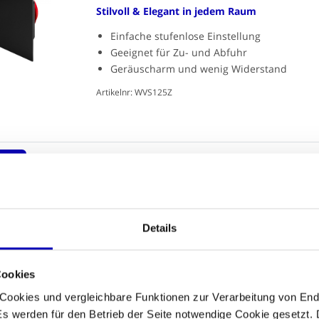
Stilvoll & Elegant in jedem Raum
Einfache stufenlose Einstellung
Geeignet für Zu- und Abfuhr
Geräuscharm und wenig Widerstand
Artikelnr: WVS125Z
tikel
Whisper einstellbares Designventil -
QUADRATISCH - 125mm - Zuluft/Abluft
Plenum
Sehr luxuriöse Ausstattung... zu einem günsti
Details
Anschlussdurchmesser 125mm mit Regelkl
Vollständig flach in Ihre Decke einputzbar
Cookies
Geeignet für Zu- und Abfuhr
 Cookies und vergleichbare Funktionen zur Verarbeitung von En
Artikelnr: WCV03
 werden für den Betrieb der Seite notwendige Cookie gesetzt. 