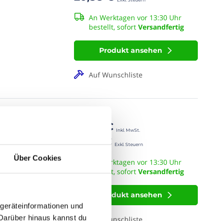
An Werktagen vor 13:30 Uhr
bestellt, sofort
Versandfertig
Produkt ansehen
Auf Wunschliste
40,99 €
 - Weiß - mit
33,54 €
28,18 €
gen Preis!
Über Cookies
An Werktagen vor 13:30 Uhr
appe
bestellt, sofort
Versandfertig
Produkt ansehen
dgeräteinformationen und
Darüber hinaus kannst du
Auf Wunschliste