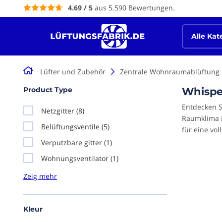
Inhalt
4.69 / 5
aus 5.590 Bewertungen.
springen
Alle Kat
Lüfter und Zubehör
Zentrale Wohnraumablüftung
Product Type
Whispe
Entdecken S
Netzgitter
(8)
Raumklima i
Belüftungsventile
(5)
für eine vo
Verputzbare gitter
(1)
Wohnungsventilator
(1)
Kleur