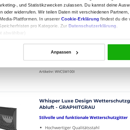
rketing-, und Statistikzwecken zulassen. Du kannst deine Auswa
 oder widerrufen. Wir teilen Daten mit verschiedenen Partnern, 
edia-Plattformen. In unserer
Cookie-Erklärung
findest du die v
Whisper Luxe Design Wetterschutzg
Speicherfristen pro Kategorie. Zur
Datenschutzerklärung
.
Zuluft - Edelstahl
ht abwählbar)
Stilvolle und funktionale Wetterschutzgitter
n zu speichern)
ung der Websitenutzung)
Hochwertige Edelstahlqualität
Anpassen
e Inhalte und Werbung)
Geeignet für Zufuhr
Mit feinmaschigem Mückennetz
Artikelnr: WVCSM100I
Whisper Luxe Design Wetterschutzg
Abluft - GRAPHITGRAU
Stilvolle und funktionale Wetterschutzgitter
Hochwertiger Qualitätsstahl