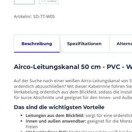
der
Bildgalerie
springen
Artikelnr: SD-77-W05
Airco-
Spezi
Beschreibung
Spezifikationen
Altern
Leitungskanal
50
EAN
cm
Airco-Leitungskanal 50 cm - PVC - 
(G)
-
8721401
PVC
Auf der Suche nach einer weißen Airco-Leitungskanal von 5
-
ordentlich abzuschließen? Mit dieser Kabelrinne führen Si
Länge
WEIß
Verkabelung ordentlich aus dem Blickfeld, sodass die Instal
500
für kurze Abschnitte und geeignet für den Innen- und Auß
Auf
Das sind die wichtigsten Vorteile
Breite
der
(mm)
Suche
Leitungen aus dem Blickfeld:
sorgt für eine ordentli
nach
Innen und außen anwendbar:
geeignet für die Mont
63
einer
Freien
weißen