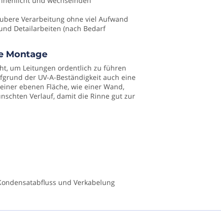
onnenlicht und wechselnden
saubere Verarbeitung ohne viel Aufwand
 und Detailarbeiten (nach Bedarf
ichtheid
che Montage
ht, um Leitungen ordentlich zu führen
ufgrund der UV-A-Beständigkeit auch eine
igkeit
f einer ebenen Fläche, wie einer Wand,
schten Verlauf, damit die Rinne gut zur
aal
ff
Kondensatabfluss und Verkabelung
ing