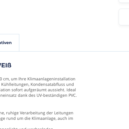
fikationen
ativen
WEIß
002050
0 cm, um Ihre Klimaanlageninstallation
e Kühlleitungen, Kondensatabfluss und
lation sofort aufgeräumt aussieht. Ideal
eneinsatz dank des UV-beständigen PVC.
che, ruhige Verarbeitung der Leitungen
age rund um die Klimaanlage, auch im