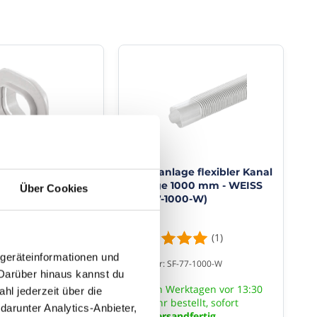
tte für
Klimaanlage flexibler Kanal
age - WEISS (SWC-
- Länge 1000 mm - WEISS
Über Cookies
(SF-77-1000-W)
(1)
WC-77-W
dgeräteinformationen und
rktagen vor 13:30
Artikelnr: SF-77-1000-W
Darüber hinaus kannst du
stellt, sofort
An Werktagen vor 13:30
ndfertig
hl jederzeit über die
Uhr bestellt, sofort
darunter Analytics-Anbieter,
Versandfertig