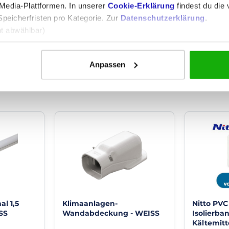
4,40 €
+
edia-Plattformen. In unserer
Cookie-Erklärung
findest du die v
9,99 €
+
Speicherfristen pro Kategorie. Zur
Datenschutzerklärung
.
3,70 €
8,39 €
ht abwählbar)
n zu speichern)
ung der Websitenutzung)
Anpassen
e Inhalte und Werbung)
al 1,5
Klimaanlagen-
Nitto PVC
SS
Wandabdeckung - WEISS
Isolierban
Kältemitt