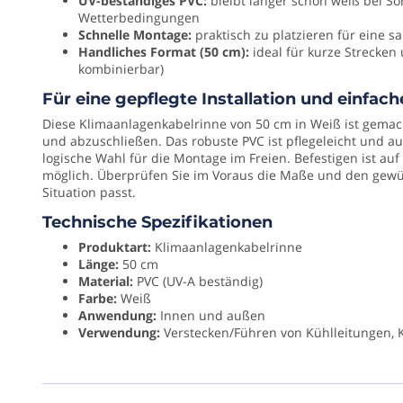
UV-beständiges PVC:
bleibt länger schön weiß bei S
Höhe
Airco-
Wetterbedingungen
(mm)
Leitungskanal
Schnelle Montage:
praktisch zu platzieren für eine 
von
Handliches Format (50 cm):
ideal für kurze Strecken
75
50
kombinierbar)
cm,
Luchtd
Für eine gepflegte Installation und einfa
um
Normale
Ihre
Diese Klimaanlagenkabelrinne von 50 cm in Weiß ist gemac
Klimaanlageninstallation
und abzuschließen. Das robuste PVC ist pflegeleicht und a
Luftdicht
ordentlich
logische Wahl für die Montage im Freien. Befestigen ist au
abzuschließen?
möglich. Überprüfen Sie im Voraus die Maße und den gewün
Merk
Mit
Situation passt.
Inaba
dieser
Technische Spezifikationen
Kabelrinne
Denko
führen
Produktart:
Klimaanlagenkabelrinne
Sie
Länge:
50 cm
Materi
Kühlleitungen,
Material:
PVC (UV-A beständig)
Kunststo
Kondensatabfluss
Farbe:
Weiß
und
/
Anwendung:
Innen und außen
Verkabelung
Verwendung:
Verstecken/Führen von Kühlleitungen, 
PVC
ordentlich
aus
Bedien
dem
Blickfeld,
via