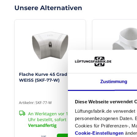
sodass
app
Unsere Alternativen
die
Nein
Installation
sofort
aufgeräumt
Produ
aussieht.
Type
Ideal
Leitungs
für
kurze
Abschnitte
Kleur
und
Weiß
geeignet
für
Flache Kurve 45 Grad -
Kurze aufsteigen
Rohrlä
den
WEISS (SKF-77-W)
90 Grad Klimaanl
Zustimmung
Innen-
0,5
WEISS (SCM-77-W
und
Meter
Außeneinsatz
dank
Diese Webseite verwendet 
Artikelnr: SKF-77-W
Artikelnr: SCM-77-W
des
Lüftungsfabrik.de verwendet
UV-
An Werktagen vor 13:30
An Werktagen v
beständigen
personenbezogenen Daten. Es
Uhr bestellt, sofort
Uhr bestellt, so
PVC.
Versandfertig
Versandfertig
Cookies für Präferenzen-, Ma
Cookie-Einstellungen
ändern
Das