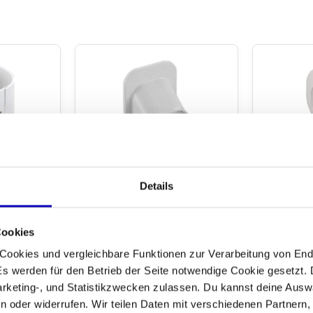
ct
kanal
de Kurve
Wand-Decke Endstück -
Wandrose
nge
age -
WEISS (SP-77-W)
Klimaanl
Details
)
77-W)
Cookies
Artikelnr: SP-77-W
Artikelnr: S
 Cookies und vergleichbare Funktionen zur Verarbeitung von En
or 13:30
Zur Zeit nicht lieferbar,
An We
 werden für den Betrieb der Seite notwendige Cookie gesetzt. 
fort
wieder vorrätig ab Woche
Uhr be
34. Sie können schon
Versa
rketing-, und Statistikzwecken zulassen. Du kannst deine Auswa
vorausbestellen!
 oder widerrufen. Wir teilen Daten mit verschiedenen Partnern, 