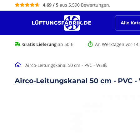
Inhalt
4.69 / 5
aus 5.590 Bewertungen.
springen
Alle Kat
Gratis Lieferung
ab 50 €
An Werktagen vor 14:
Airco-Leitungskanal 50 cm - PVC - WEIß
Airco-Leitungskanal 50 cm - PVC -
Zum Ende
der
Bildgalerie
springen