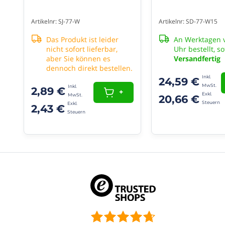
Montage
rund
Artikelnr: SJ-77-W
Artikelnr: SD-77-W15
um
die
Das Produkt ist leider
An Werktagen v
Klimaanlage,
nicht sofort lieferbar,
Uhr bestellt, so
auch
aber Sie können es
Versandfertig
im
dennoch direkt bestellen.
Freien
24,59 €
UV-
2,89 €
+
beständiges
20,66 €
PVC:
2,43 €
bleibt
länger
schön
weiß
bei
Sonnenlicht
und
wechselnden
Wetterbedingungen
Schnelle
Montage:
praktisch