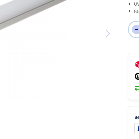
UV
Fa
Be