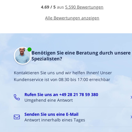
zu
4.69 / 5
aus
5.590 Bewertungen
platzieren
für
Alle Bewertungen anzeigen
eine
saubere
Verarbeitung
ohne
viel
Aufwand
Handliches
Benötigen Sie eine Beratung durch unsere
Format
Spezialisten?
(50
cm):
Kontaktieren Sie uns und wir helfen Ihnen! Unser
ideal
Kundenservice ist von 08:30 bis 17:00 erreichbar
für
kurze
Strecken
Rufen Sie uns an +49 28 21 78 59 380
und
Umgehend eine Antwort
Detailarbeiten
(nach
Bedarf
Senden Sie uns eine E-Mail
kombinierbar)
Antwort innerhalb eines Tages
Für