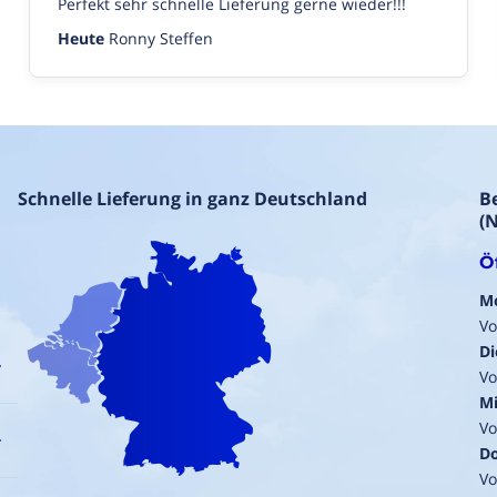
Perfekt sehr schnelle Lieferung gerne wieder!!!
Heute
Ronny Steffen
Schnelle Lieferung in ganz Deutschland
B
(
Ö
M
Vo
Di
Vo
Mi
Vo
Do
Vo