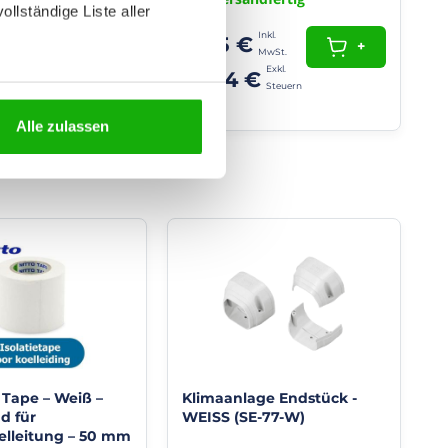
+
ollständige Liste aller
11,95 €
+
10,04 €
Alle zulassen
 Tape – Weiß –
Klimaanlage Endstück -
d für
WEISS (SE-77-W)
elleitung – 50 mm