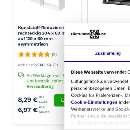
x
Bedien
60
via
mm
app
mit
einem
Nein
Kunststoff-Reduzierstück
Wandgitter mit
Rundrohr
rechteckig 204 x 60 mm
Volumenregler für
Ø
auf 120 x 60 mm –
mm - Stahl - SC
Produ
100
asymmetrisch
RAL9005
Type
mm
(Kunststoff
Zustimmung
(2)
Artikelnr: AK241Z.110.
Übergang
oder
Spiro).
An Werktagen v
Artikelnr: PVCKP-204-291
Kleur
Sie
Uhr bestellt, so
Diese Webseite verwendet 
Weiß
schieben
An Werktagen vor 13:30
Versandfertig
den
Uhr bestellt, sofort
Lüftungsfabrik.de verwendet
Kanal
Versandfertig
96,79 €
personenbezogenen Daten. Es
oder
Cookies für Präferenzen-, Ma
das
81,34 €
8,29 €
+
Cookie-Einstellungen
ändern
Rohr
direkt
6,97 €
Werbenetzwerke und Social-M
über
Partner sowie die jeweiligen 
das
Technisch notwendig (nic
Reduzierstück.
Präferenzen (Einstellunge