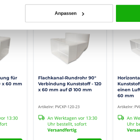
ung der Websitenutzung)
Anpassen
e Inhalte und Werbung)
dung für
Flachkanal-Rundrohr 90°
Horizonta
0 x 60 mm
Verbindung Kunststoff - 120
Kunststof
x 60 mm auf Ø 100 mm
einen Luf
60 mm
1
Artikelnr: PVCKP-120-23
Artikelnr: P
or 13:30
An Werktagen vor 13:30
An We
fort
Uhr bestellt, sofort
Uhr be
Versandfertig
Versa