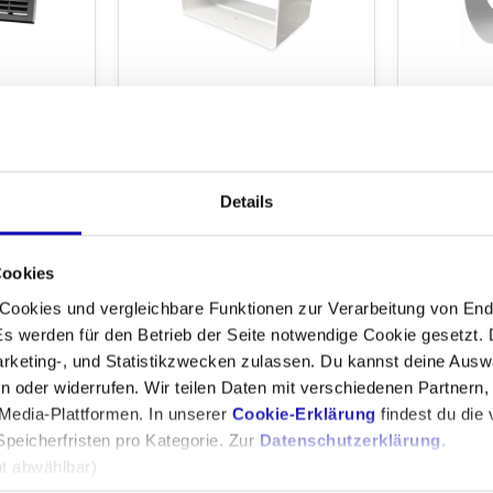
ing
Kunststoffverbindung für
T-Stück Ku
 120 x 60
Lüftungskanal 120 x 60 mm
90° - Ø1
HWARZ
ct
Details
045
Artikelnr: PVCKP-120-21
sstücke
or 13:30
An Werktagen vor 13:30
Artikelnr: P
fort
Uhr bestellt, sofort
Cookies
An We
Versandfertig
Uhr be
 Cookies und vergleichbare Funktionen zur Verarbeitung von En
Versa
3,29 €
 werden für den Betrieb der Seite notwendige Cookie gesetzt. 
+
+
rketing-, und Statistikzwecken zulassen. Du kannst deine Auswa
2,76 €
4,69 €
 oder widerrufen. Wir teilen Daten mit verschiedenen Partnern, 
3,94 €
edia-Plattformen. In unserer
Cookie-Erklärung
findest du die v
Speicherfristen pro Kategorie. Zur
Datenschutzerklärung
.
ht abwählbar)
n zu speichern)