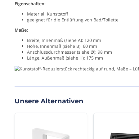
Kunststoffkanäle
Eigenschaften:
60
und
mm
Rohrverschraubungen
Material: Kunststoff
eignen
geeignet für die Entlüftung von Bad/Toilette
sich
Diame
Maße:
sehr
100
gut
Breite, Innenmaß (siehe A): 120 mm
mm
zur
Höhe, Innenmaß (siehe B): 60 mm
Entlüftung
Anschlussdurchmesser (siehe Ø): 98 mm
Ihres
Vorm
Länge, Außenmaß (siehe H): 175 mm
Bades
Rechteck
oder
Ihrer
Toilette.
Merk
Mit
VS
diesem
PVC
asymmetrischen
Unsere Alternativen
Reduzierstück
verbinden
Materi
Sie
Kunststo
einen
/
rechteckigen
PVC
Kanal
120