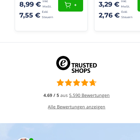
Entlüftung
8,99 €
3,29 €
+
Ihrer
Dunstabzugshaube
7,55 €
2,76 €
empfehlen
wir
die
Verwendung
von
Rohrverschraubungen
für
Spirorohre
oder
Einlasskanäle
.
Eigenschaften:
Material:
4.69 / 5
aus
5.590 Bewertungen
Kunststoff
geeignet
Alle Bewertungen anzeigen
für
die
Entlüftung
von
Bad/Toilette