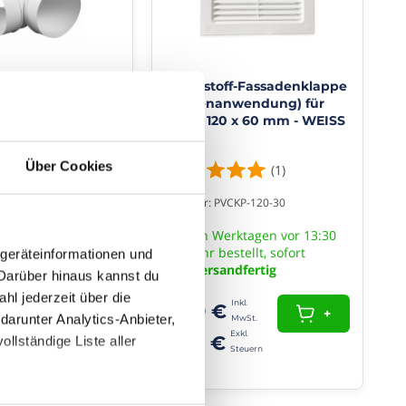
nststoff - rund -
Kunststoff-Fassadenklappe
00 mm
(Außenanwendung) für
Kanal 120 x 60 mm - WEISS
Über Cookies
(1)
(1)
VCKO-100-26
Artikelnr: PVCKP-120-30
rktagen vor 13:30
An Werktagen vor 13:30
stellt, sofort
Uhr bestellt, sofort
dgeräteinformationen und
ndfertig
Versandfertig
Darüber hinaus kannst du
hl jederzeit über die
7,49 €
+
+
darunter Analytics-Anbieter,
6,29 €
ollständige Liste aller