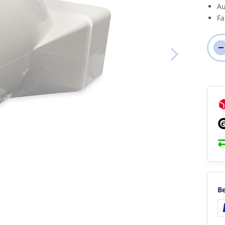
Au
Fa
Be