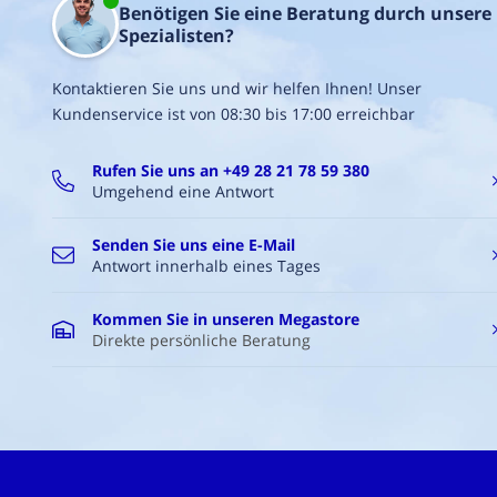
Benötigen Sie eine Beratung durch unsere
Maße:
Spezialisten?
Breite,
Innenmaß
Kontaktieren Sie uns und wir helfen Ihnen! Unser
(siehe
Kundenservice ist von 08:30 bis 17:00 erreichbar
A):
120
mm
Rufen Sie uns an +49 28 21 78 59 380
Höhe,
Umgehend eine Antwort
Innenmaß
(siehe
Senden Sie uns eine E-Mail
B):
Antwort innerhalb eines Tages
60
mm
Anschlussdurchmesse
Kommen Sie in unseren Megastore
(siehe
Direkte persönliche Beratung
Ø):
98
mm
Länge,
Außenmaß
(siehe
H):