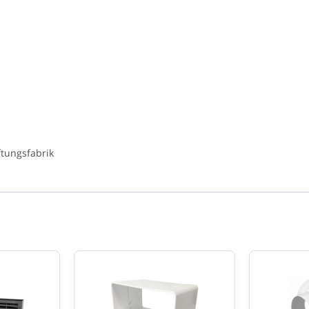
ter
ig
aal
ff