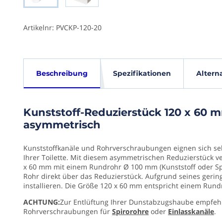
der
Bildgalerie
springen
Artikelnr: PVCKP-120-20
Kunststoff-
Spezi
Beschreibung
Spezifikationen
Altern
Reduzierstück
120
EAN
x
Kunststoff-Reduzierstück 120 x 60 
(G)
60
asymmetrisch
7434010
mm
auf
Breite
Kunststoffkanäle und Rohrverschraubungen eignen sich seh
Ø
Ihrer Toilette. Mit diesem asymmetrischen Reduzierstück v
(mm)
100
x 60 mm mit einem Rundrohr Ø 100 mm (Kunststoff oder Spi
120
mm
Rohr direkt über das Reduzierstück. Aufgrund seines gering
mm
installieren. Die Größe 120 x 60 mm entspricht einem Run
–
asymmetrisch
ACHTUNG:
Zur Entlüftung Ihrer Dunstabzugshaube empfeh
Höhe
Rohrverschraubungen für
Spirorohre
oder
Einlasskanäle
.
(mm)