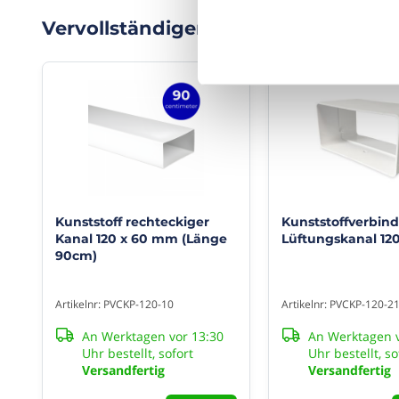
Aufgrund
seines
Statistik/Analytics (Mess
Vervollständigen Sie Ihre Bestellung
geringen
Marketing (personalisiert
Gewichts
ist
Kunststoff
leicht
zu
installieren.
Die
Größe
120
x
60
Kunststoff rechteckiger
Kunststoffverbin
mm
Kanal 120 x 60 mm (Länge
Lüftungskanal 12
entspricht
90cm)
einem
Rundrohr
Artikelnr: PVCKP-120-10
Artikelnr: PVCKP-120-2
von
Ø
An Werktagen vor 13:30
An Werktagen v
100
Uhr bestellt, sofort
Uhr bestellt, so
mm.
Versandfertig
Versandfertig
ACHTUNG:
Zur